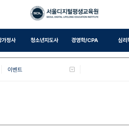
강가정사
청소년지도사
경영학/CPA
심리
이벤트
공지사항
학사일정
전체개설교과목
장학제도