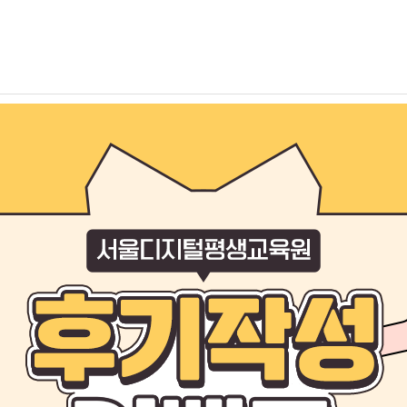
이벤트
성적우수장학생
회
학습후기
서디평웹진
공개특강