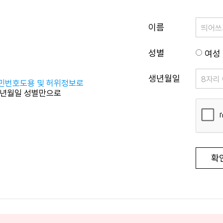
이름
성별
여성
생년월일
민번호도용 및 허위정보로
년월일 성별만으로
확