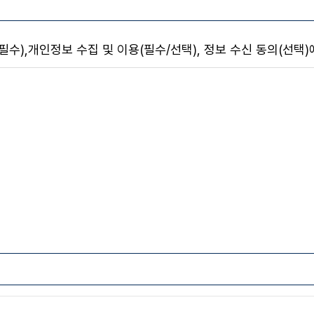
이용약관
교수·조교초빙
),개인정보 수집 및 이용(필수/선택), 정보 수신 동의(선택)
이메일무단수집거부
이메일수신거부