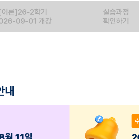
[이론]26-2학기
실습과정
026-09-01 개강
확인하기
안내
수
8월 11일
2