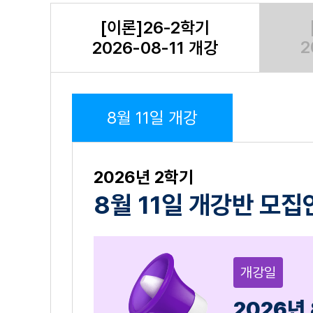
경영학/CPA
[이론]26-2학기
심리학
2
2026-08-11 개강
서디평생활
학생지원
8월 11일 개강
수강신청
기타
2026년 2학기
8월 11일 개강반 모집
개강일
2026년 