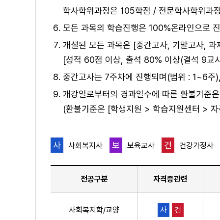
학사학위과정은 105학점 / 전문학사학위과정
모든 과목의 학습진행은 100%온라인으로 
개설된 모든 과목은 [중간고사, 기말고사, 과
[성적 60점 이상, 출석 80% 이상(결석 9
중간고사는 7주차에 진행되며(범위 : 1~6주),
개강일로부터의 경과일수에 따른 환불기준은 [
(환불기준은 [학생지원 > 학습지원센터 > 자
사
보
건
사회복지사
보육교사
건강가정사
전공구분
자격증관련
사회복지학/교양
사
건