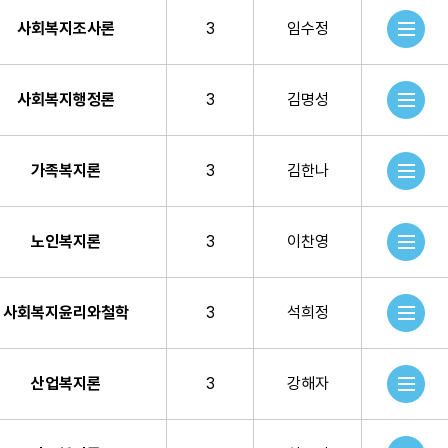
사회복지조사론
3
임수정
사회복지행정론
3
김명성
가족복지론
3
김한나
노인복지론
3
이찬영
사회복지윤리와철학
3
석희정
산업복지론
3
강해자