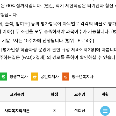
은 60학점까지입니다. (연간, 학기 제한학점은 타기관과 합산 
진행됩니다.
제, 출석, 참여도] 등의 평가항목이 과목별로 각각의 비율로 평
교시 이하)] 두 조건을 모두 충족하셔야 과목이수가 가능합니다. (
 기말고사는 15주차에 진행됩니다.(범위 : 8~14주)
평가인정 학습과정 운영에 관한 규정 제4조 제2항]에 따릅니다
주하는질문 (FAQ)>결제] 의 경로를 통하여 확인하실 수 있습니다
평
공
청
평생교육사
공인회계사
청소년복지사
교과목명
학점
교수명
계획
사회복지학개론
3
석희정