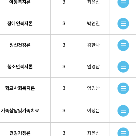
아동복지론
3
최윤신
장애인복지론
3
박연진
정신건강론
3
김한나
청소년복지론
3
엄경남
학교사회복지론
3
엄경남
가족상담및가족치료
3
이정은
건강가정론
3
최윤신