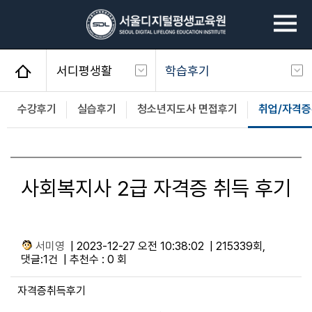
질문을
입력해주세요
서디평생활
학습후기
사회복지사
공지사항
수강후기
실습후기
청소년지도사 면접후기
취업/자격증
평생교육사
학사일정
건강가정사
전체개설교과목
사회복지사 2급 자격증 취득 후기
청소년지도사
장학제도
경영학/CPA
이벤트
심리학
성적우수장학생
서미영
| 2023-12-27 오전 10:38:02 | 215339회,
댓글:1건 | 추천수 : 0 회
서디평생활
학습후기
자격증취득후기
학생지원
서디평웹진