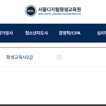
강가정사
청소년지도사
경영학/CPA
심리
평생교육사2급
평생교육사2급
과정안내
이수과목
학습로드맵