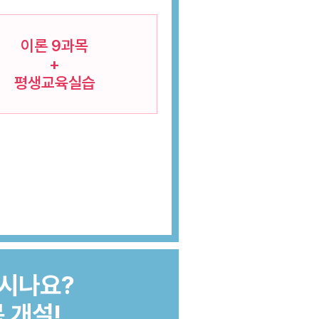
이론 9과목
+
평생교육실습
아시나요?
 개설!