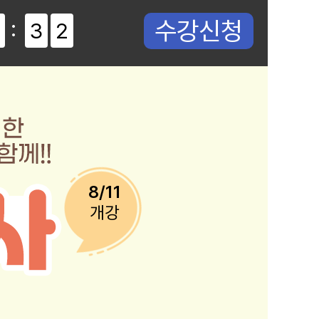
수강신청
:
6
3
1
8/11
개강