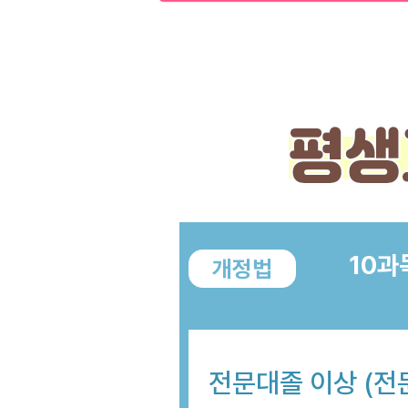
10과
개정법
전문대졸 이상 (전