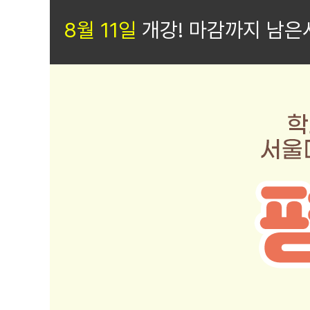
경영학/CPA
8월 11일
개강! 마감까지 남은
심리학
서디평생활
학생지원
수강신청
기타