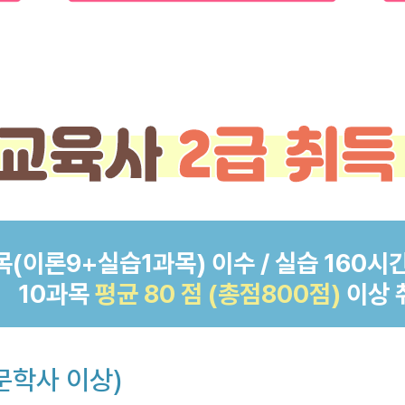
목(이론9+실습1과목) 이수 / 실습 160시간
10과목
평균 80 점 (총점800점)
이상 
문학사 이상)