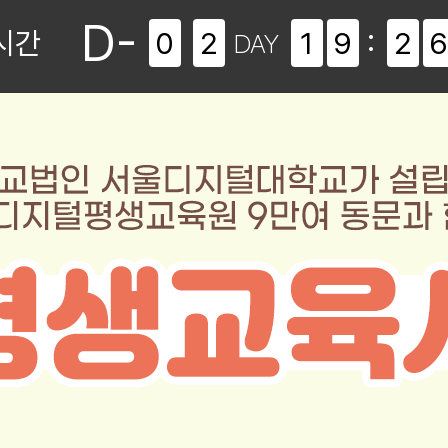
자격증신청방법
D-
:
시간
0
2
1
9
2
DAY