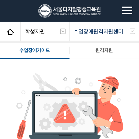
학생지원
수업장애원격지원센터
사회복지사
학습상담
수업장애가이드
원격지원
평생교육사
학습지원센터
건강가정사
실습지원센터
청소년지도사
수업장애원격지원센터
경영학/CPA
증명서발급
심리학
평생교육이용권
서디평생활
why 서디평
학생지원
교육원소개