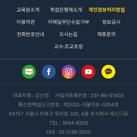
교육원소개
학점은행제소개
개인정보처리방침
하드디스크 : 120GB 이상
이용약관
이메일무단수집거부
정보공시
전화번호안내
오시는길
제휴문의
윈도우버전 : 윈도우 11 이상
교수·조교초빙
※ 윈도우 10 이하의 버전에서는 강의수강 및 시험
응시 등의 기능이 정상적으로 작동되지 않습니다.
※ MAC(애플사 기기)에서는 시험 응시가
불가합니다.
대표자명 : 강신영 사업자등록번호 : 231-86-01403
통신판매업신고번호 : 제2020-서울마포-0254호
인터넷속도 : 100 mbps 이상
04157 서울시 마포구 독막로 320, 4층 주식회사 에스디유
※ 핫스팟 및 테더링을 통한 무선 접속 시 속도
TEL : 1644-8209
부족으로 정상적으로 작동되지 않습니다.
FAX : 02-2128-2500